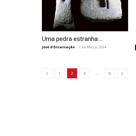
Uma pedra estranha…
José d'Encarnação
-
1 de Março, 2024
...
1
2
3
6