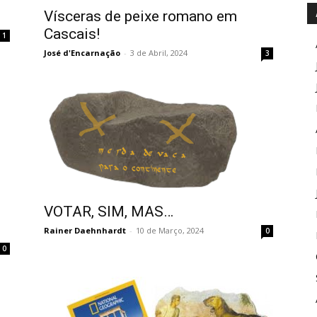
Vísceras de peixe romano em
Cascais!
1
José d'Encarnação
-
3 de Abril, 2024
3
VOTAR, SIM, MAS…
Rainer Daehnhardt
-
10 de Março, 2024
0
0