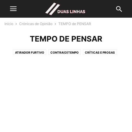
Início
Crónicas de Opinião
TEMPO de PENSAR
TEMPO DE PENSAR
ATIRADOR FURTIVO
CONTRA(O)TEMPO
CRÍTICAS E PROSAS
HISTÓRIAS...
LER LIVROS
NA OUTRA MARGEM
O ESTADO DA ARTE
O QUE DIZ HELENA
PEDRAS ANTIGAS
TEMPO DE PENSAR
TINTA PERMANENTE
UM CRONISTA DE PROVÍNCIA