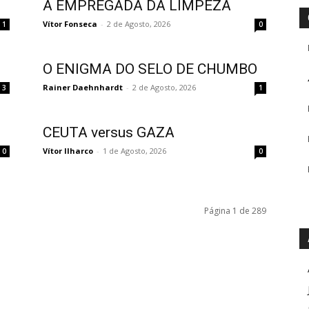
A EMPREGADA DA LIMPEZA
Vítor Fonseca
-
2 de Agosto, 2026
1
0
O ENIGMA DO SELO DE CHUMBO
Rainer Daehnhardt
-
2 de Agosto, 2026
3
1
CEUTA versus GAZA
Vítor Ilharco
-
1 de Agosto, 2026
0
0
Página 1 de 289