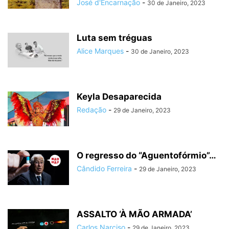
José d'Encarnação
-
30 de Janeiro, 2023
Luta sem tréguas
Alice Marques
-
30 de Janeiro, 2023
Keyla Desaparecida
Redação
-
29 de Janeiro, 2023
O regresso do “Aguentofórmio”…
Cândido Ferreira
-
29 de Janeiro, 2023
ASSALTO ‘À MÃO ARMADA’
Carlos Narciso
-
29 de Janeiro, 2023