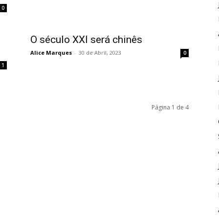
0
O século XXI será chinês
Alice Marques
-
30 de Abril, 2023
0
1
Página 1 de 4