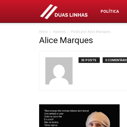
Duas
POLÍTICA
Início
Autores
Posts por Alice Marques
Linhas
Alice Marques
35 POSTS
0 COMENTÁRI