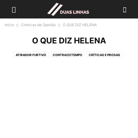
Início
Crónicas de Opinião
O QUE DIZ HELENA
O QUE DIZ HELENA
ATIRADOR FURTIVO
CONTRA(O)TEMPO
CRÍTICAS E PROSAS
HISTÓRIAS...
LER LIVROS
NA OUTRA MARGEM
O ESTADO DA ARTE
O QUE DIZ HELENA
PEDRAS ANTIGAS
TEMPO DE PENSAR
TINTA PERMANENTE
UM CRONISTA DE PROVÍNCIA