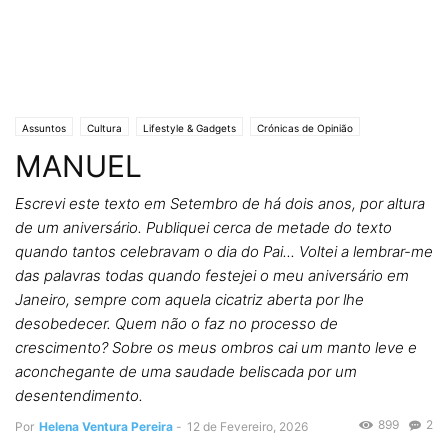
Assuntos
Cultura
Lifestyle & Gadgets
Crónicas de Opinião
MANUEL
O QUE DIZ HELENA
Editorias
SOCIEDADE
Escrevi este texto em Setembro de há dois anos, por altura
de um aniversário. Publiquei cerca de metade do texto
quando tantos celebravam o dia do Pai... Voltei a lembrar-me
das palavras todas quando festejei o meu aniversário em
Janeiro, sempre com aquela cicatriz aberta por lhe
desobedecer. Quem não o faz no processo de
crescimento? Sobre os meus ombros cai um manto leve e
aconchegante de uma saudade beliscada por um
desentendimento.
899
2
Por
Helena Ventura Pereira
-
12 de Fevereiro, 2026