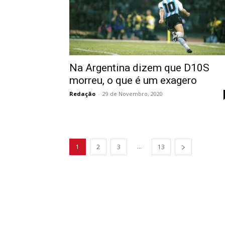
Na Argentina dizem que D10S
morreu, o que é um exagero
Redação
-
29 de Novembro, 2020
...
1
2
3
13