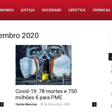
MUNDO
JUSTIÇA
SOCIEDADE
LIFESTYLE
CRÓNICAS
vembro 2020
Covid-19: 78 mortes e 750
milhões € para PME
Carlos Narciso
-
30 de Novembro, 2020
0
0