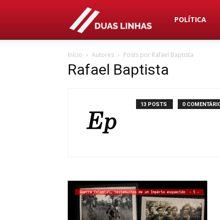
Duas
POLÍTICA
Início
Autores
Posts por Rafael Baptista
Linhas
Rafael Baptista
13 POSTS
0 COMENTÁRI