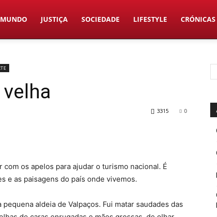
MUNDO
JUSTIÇA
SOCIEDADE
LIFESTYLE
CRÓNICAS
RTE
 velha
3315
0
 com os apelos para ajudar o turismo nacional. É
es e as paisagens do país onde vivemos.
a pequena aldeia de Valpaços. Fui matar saudades das
velhas de caras enrugadas e mãos grossas, de olhar