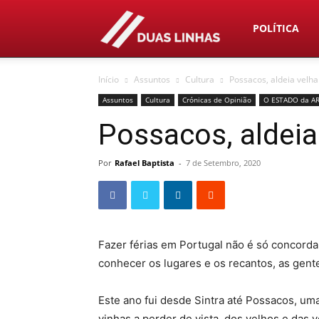
Duas
POLÍTICA
Início
Assuntos
Cultura
Possacos, aldeia velha
Linhas
Assuntos
Cultura
Crónicas de Opinião
O ESTADO da A
Possacos, aldeia
Por
Rafael Baptista
-
7 de Setembro, 2020
Fazer férias em Portugal não é só concordar
conhecer os lugares e os recantos, as gent
Este ano fui desde Sintra até Possacos, um
vinhas a perder de vista, dos velhos e das 