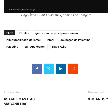
Tiago Àvila e Saif Abukeshek, homens de coragem
TAGS
Flotilha
genocídio do povo palestiniano
inimputabilidade de Israel
Israel
ocupação da Palestina
Palestina
Saif Abukeshek
Tiago Ávila
Artigo anterior
Próximo artigo
AS GALEGAS E AS
CEM ANOS ?
MAÇANILHAS