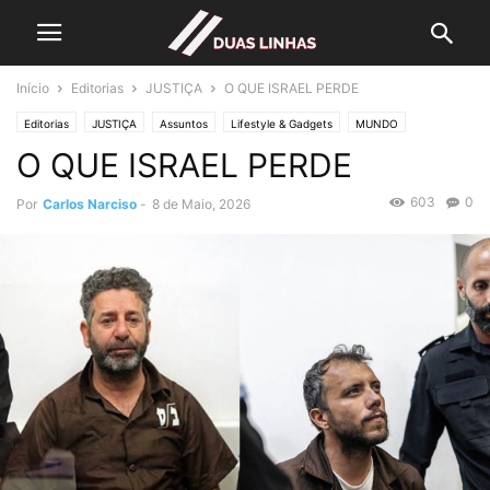
Início
Editorias
JUSTIÇA
O QUE ISRAEL PERDE
Editorias
JUSTIÇA
Assuntos
Lifestyle & Gadgets
MUNDO
O QUE ISRAEL PERDE
Crónicas de Opinião
O ESTADO da ARTE
Política
POLÍTICA
603
0
Por
Carlos Narciso
-
8 de Maio, 2026