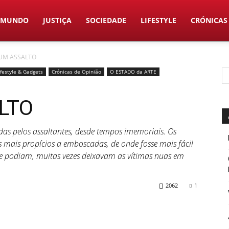
MUNDO
JUSTIÇA
SOCIEDADE
LIFESTYLE
CRÓNICAS
 UM ASSALTO
ifestyle & Gadgets
Crónicas de Opinião
O ESTADO da ARTE
LTO
as pelos assaltantes, desde tempos imemoriais. Os
 mais propícios a emboscadas, de onde fosse mais fácil
e podiam, muitas vezes deixavam as vítimas nuas em
2062
1