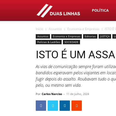
Duas
POLÍTICA
Início
Assuntos
Economia e Empresas
ISTO É
Linhas
Assuntos
Economia e Empresas
Editorias
JUSTIÇA
L
Polícias & Ladrões
SOCIEDADE
ISTO É UM ASSA
As vias de comunicação sempre foram utilizad
bandidos esperavam pelos viajantes em locais
fugir depois do assalto. Roubavam tudo o qu
pelo, ou mesmo sem vida.
Por
Carlos Narciso
-
11 de Julho, 2024