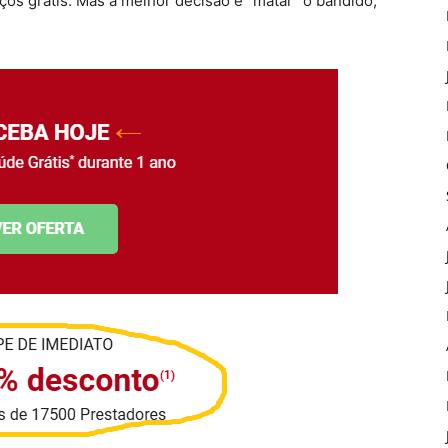
ços grátis. Mas a melhor decisão é “matar” o bandido,