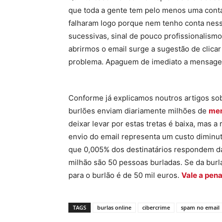
que toda a gente tem pelo menos uma conta
falharam logo porque nem tenho conta ne
sucessivas, sinal de pouco profissionalism
abrirmos o email surge a sugestão de clicar
problema. Apaguem de imediato a mensag
Conforme já explicamos noutros artigos s
burlões enviam diariamente milhões de
men
deixar levar por estas tretas é baixa, mas a
envio do email representa um custo diminuto
que 0,005% dos destinatários respondem da
milhão são 50 pessoas burladas. Se da burla
para o burlão é de 50 mil euros.
Vale a pen
TAGS
burlas online
cibercrime
spam no email