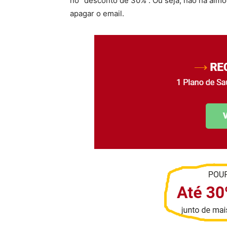
no “desconto de 30%”. Ou seja, não há almo
apagar o email.