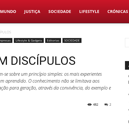
MUNDO
JUSTIÇA
SOCIEDADE
LIFESTYLE
CRÓNICAS
ÍPULOS
mpresas
Lifestyle & Gadgets
Editorias
SOCIEDADE
M DISCÍPULOS
m-se sobre um princípio simples: os mais experientes
am aprendido. O conhecimento não se limitava aos
ração para geração, através da convivência, do exemplo e
482
2