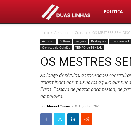
Duas
POLÍTICA
Início
Assuntos
Cultura
OS MESTRES SEM DISC
Linhas
Assuntos
Cultura
Secções
Destaques
Economia e E
Crónicas de Opinião
TEMPO de PENSAR
OS MESTRES SE
Ao longo de séculos, as sociedades construíra
transmitiam aos mais novos aquilo que tinh
livros. Passava de pessoa para pessoa, de ge
da palavra.
Por
Manuel Tomaz
-
8 de Junho, 2026