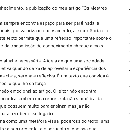
hecimento, a publicação do meu artigo “Os Mestres
 sempre encontra espaço para ser partilhada, é
ionais que valorizam o pensamento, a experiência e o
ste texto permite que uma reflexão importante sobre o
a e da transmissão de conhecimento chegue a mais
atual e necessária. A ideia de que uma sociedade
oletiva quando deixa de aproveitar a experiência dos
a clara, serena e reflexiva. É um texto que convida à
os, o que lhe dá força.
são emocional ao artigo. O leitor não encontra
 encontra também uma representação simbólica da
 que possuem muito para ensinar, mas já não
para receber esse legado.
na como uma metáfora visual poderosa do texto: uma
tre ainda presente, e a pergunta silenciosa que