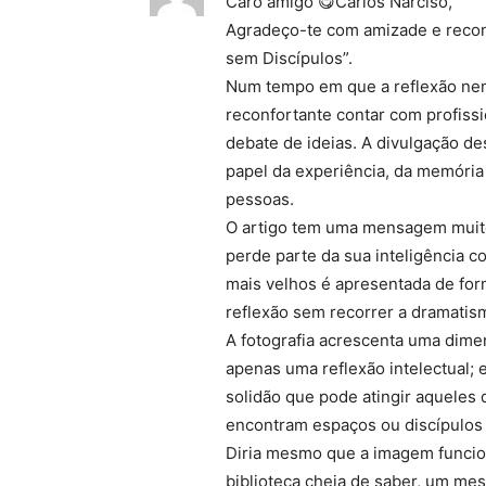
Caro amigo 😋Carlos Narciso,
Agradeço-te com amizade e recon
sem Discípulos”.
Num tempo em que a reflexão nem
reconfortante contar com profiss
debate de ideias. A divulgação de
papel da experiência, da memóri
pessoas.
O artigo tem uma mensagem muito 
perde parte da sua inteligência c
mais velhos é apresentada de form
reflexão sem recorrer a dramatism
A fotografia acrescenta uma dimen
apenas uma reflexão intelectual;
solidão que pode atingir aqueles
encontram espaços ou discípulos 
Diria mesmo que a imagem funcio
biblioteca cheia de saber, um mes