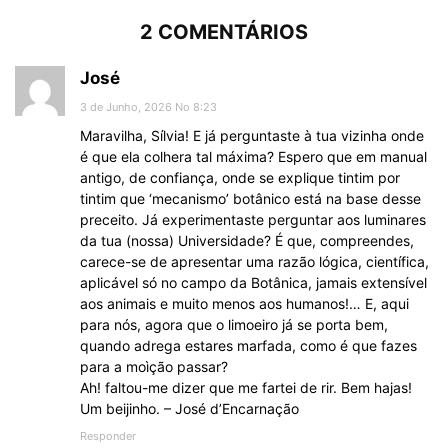
2 COMENTÁRIOS
José
3 de Junho, 2026 No 8:23
Maravilha, Sílvia! E já perguntaste à tua vizinha onde
é que ela colhera tal máxima? Espero que em manual
antigo, de confiança, onde se explique tintim por
tintim que ‘mecanismo’ botânico está na base desse
preceito. Já experimentaste perguntar aos luminares
da tua (nossa) Universidade? É que, compreendes,
carece-se de apresentar uma razão lógica, científica,
aplicável só no campo da Botânica, jamais extensível
aos animais e muito menos aos humanos!… E, aqui
para nós, agora que o limoeiro já se porta bem,
quando adrega estares marfada, como é que fazes
para a moìção passar?
Ah! faltou-me dizer que me fartei de rir. Bem hajas!
Um beijinho. – José d’Encarnação
Responder