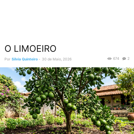
O LIMOEIRO
674
2
Por
Sílvia Quinteiro
-
30 de Maio, 2026