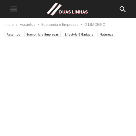
Início
Assuntos
Economia e Empresas
O LIMOEIRO
Assuntos
Economia e Empresas
Lifestyle & Gadgets
Natureza
Crónicas de Opinião
O ESTADO da ARTE
Editorias
SOCIEDADE