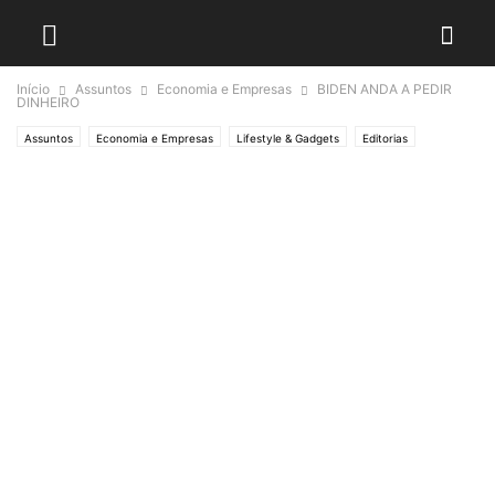
Início
Assuntos
Economia e Empresas
BIDEN ANDA A PEDIR
DINHEIRO
Assuntos
Economia e Empresas
Lifestyle & Gadgets
Editorias
MUNDO
Crónicas de Opinião
O ESTADO da ARTE
Política