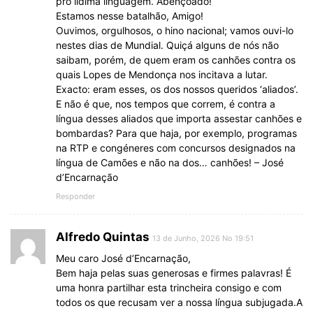
pró lídima linguagem. Abençoado!
Estamos nesse batalhão, Amigo!
Ouvimos, orgulhosos, o hino nacional; vamos ouvi-lo
nestes dias de Mundial. Quiçá alguns de nós não
saibam, porém, de quem eram os canhões contra os
quais Lopes de Mendonça nos incitava a lutar.
Exacto: eram esses, os dos nossos queridos ‘aliados’.
E não é que, nos tempos que correm, é contra a
língua desses aliados que importa assestar canhões e
bombardas? Para que haja, por exemplo, programas
na RTP e congéneres com concursos designados na
língua de Camões e não na dos… canhões! – José
d’Encarnação
Responder
Alfredo Quintas
13 de Junho, 2026 No 19:51
Meu caro José d’Encarnação,
Bem haja pelas suas generosas e firmes palavras! É
uma honra partilhar esta trincheira consigo e com
todos os que recusam ver a nossa língua subjugada.A