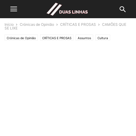
Início
Crónicas de Opinião
CRÍTICAS E PROSAS
CAMÕES QUE
SE LIXE
Crónicas de Opinião
CRÍTICAS E PROSAS
Assuntos
Cultura
Lifestyle & Gadgets
Editorias
POLÍTICA
SOCIEDADE