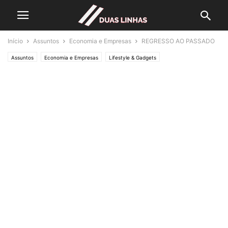
Início
Assuntos
Economia e Empresas
REGRESSO AO PASSADO
Assuntos
Economia e Empresas
Lifestyle & Gadgets
Crónicas de Opinião
NA OUTRA MARGEM
Editorias
POLÍTICA
Política
SOCIEDADE