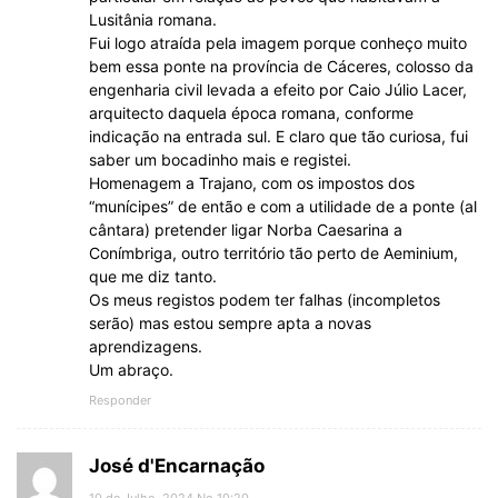
Lusitânia romana.
Fui logo atraída pela imagem porque conheço muito
bem essa ponte na província de Cáceres, colosso da
engenharia civil levada a efeito por Caio Júlio Lacer,
arquitecto daquela época romana, conforme
indicação na entrada sul. E claro que tão curiosa, fui
saber um bocadinho mais e registei.
Homenagem a Trajano, com os impostos dos
“munícipes” de então e com a utilidade de a ponte (al
cântara) pretender ligar Norba Caesarina a
Conímbriga, outro território tão perto de Aeminium,
que me diz tanto.
Os meus registos podem ter falhas (incompletos
serão) mas estou sempre apta a novas
aprendizagens.
Um abraço.
Responder
José d'Encarnação
10 de Julho, 2024 No 10:20