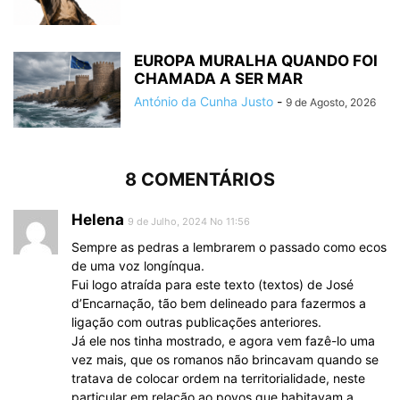
EUROPA MURALHA QUANDO FOI
CHAMADA A SER MAR
António da Cunha Justo
-
9 de Agosto, 2026
8 COMENTÁRIOS
Helena
9 de Julho, 2024 No 11:56
Sempre as pedras a lembrarem o passado como ecos
de uma voz longínqua.
Fui logo atraída para este texto (textos) de José
d’Encarnação, tão bem delineado para fazermos a
ligação com outras publicações anteriores.
Já ele nos tinha mostrado, e agora vem fazê-lo uma
vez mais, que os romanos não brincavam quando se
tratava de colocar ordem na territorialidade, neste
particular em relação ao povos que habitavam a