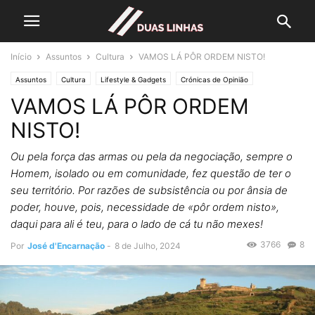
Início
Assuntos
Cultura
VAMOS LÁ PÔR ORDEM NISTO!
Assuntos
Cultura
Lifestyle & Gadgets
Crónicas de Opinião
VAMOS LÁ PÔR ORDEM
PEDRAS ANTIGAS
Política
Editorias
SOCIEDADE
NISTO!
Ou pela força das armas ou pela da negociação, sempre o
Homem, isolado ou em comunidade, fez questão de ter o
seu território. Por razões de subsistência ou por ânsia de
poder, houve, pois, necessidade de «pôr ordem nisto»,
daqui para ali é teu, para o lado de cá tu não mexes!
3766
8
Por
José d'Encarnação
-
8 de Julho, 2024