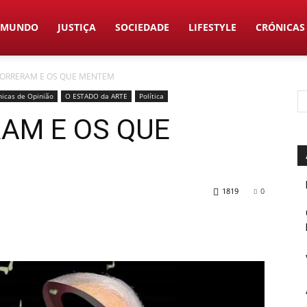
MUNDO
JUSTIÇA
SOCIEDADE
LIFESTYLE
CRÓNICAS
ORRERAM E OS QUE MENTEM
nicas de Opinião
O ESTADO da ARTE
Política
AM E OS QUE
1819
0