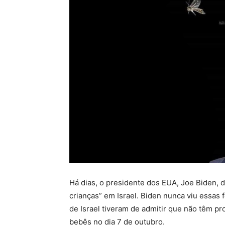
Há dias, o presidente dos EUA, Joe Biden, d
crianças” em Israel. Biden nunca viu essas
de Israel tiveram de admitir que não têm 
bebês no dia 7 de outubro.