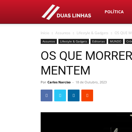
Duas
POLÍTICA
Início
Assuntos
Lifestyle & Gadgets
OS QUE M
Linhas
Assuntos
Lifestyle & Gadgets
Editorias
MUNDO
Cró
OS QUE MORRER
MENTEM
Por
Carlos Narciso
-
18 de Outubro, 2023