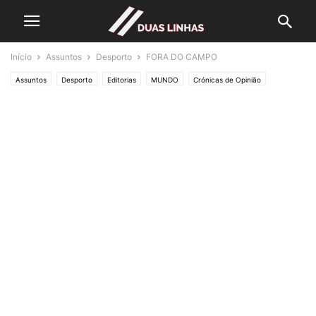
Início
Assuntos
Desporto
FORA DO CAMPO
Assuntos
Desporto
Editorias
MUNDO
Crónicas de Opinião
O ESTADO da ARTE
Política