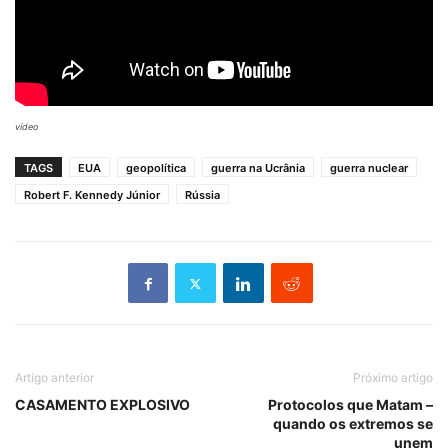
vídeo
TAGS
EUA
geopolítica
guerra na Ucrânia
guerra nuclear
Robert F. Kennedy Júnior
Rússia
Artigo anterior
Próximo artigo
CASAMENTO EXPLOSIVO
Protocolos que Matam –
quando os extremos se
unem