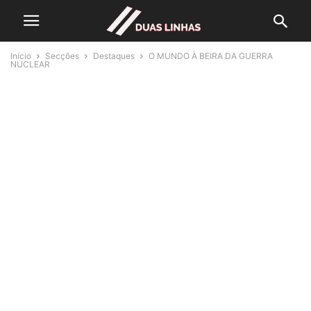
Início
Secções
Destaques
O MUNDO À BEIRA DA GUERRA
NUCLEAR