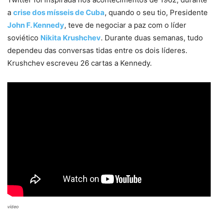
a
crise dos mísseis de Cuba
, quando o seu tio, Presidente
John F. Kennedy
, teve de negociar a paz com o líder
soviético
Nikita Krushchev
. Durante duas semanas, tudo
dependeu das conversas tidas entre os dois líderes.
Krushchev escreveu 26 cartas a Kennedy.
vídeo