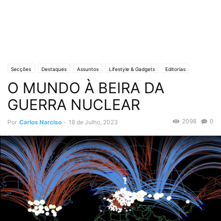
Secções
Destaques
Assuntos
Lifestyle & Gadgets
Editorias
O MUNDO À BEIRA DA
MUNDO
Crónicas de Opinião
O ESTADO da ARTE
Política
GUERRA NUCLEAR
2098
0
Por
Carlos Narciso
-
18 de Julho, 2023