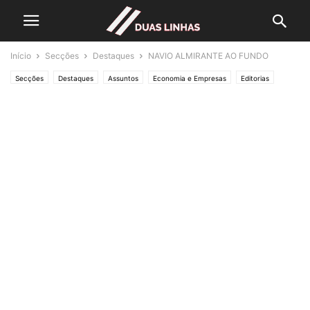
Início
Secções
Destaques
NAVIO ALMIRANTE AO FUNDO
Secções
Destaques
Assuntos
Economia e Empresas
Editorias
JUSTIÇA
Lifestyle & Gadgets
Polícias & Ladrões
SOCIEDADE