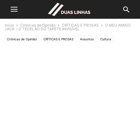
Início
Crónicas de Opinião
CRÍTICAS E PROSAS
O MEU AMIGO
JACK – O TECELÃO DO TAPETE INVISÍVEL
Crónicas de Opinião
CRÍTICAS E PROSAS
Assuntos
Cultura
Lifestyle & Gadgets
Editorias
MUNDO