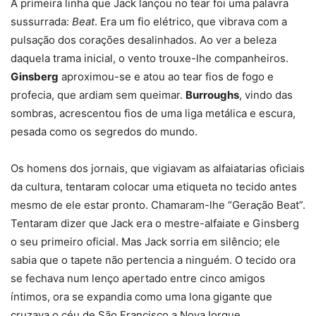
A primeira linha que Jack lançou no tear foi uma palavra
sussurrada:
Beat
. Era um fio elétrico, que vibrava com a
pulsação dos corações desalinhados. Ao ver a beleza
daquela trama inicial, o vento trouxe-lhe companheiros.
Ginsberg
aproximou-se e atou ao tear fios de fogo e
profecia, que ardiam sem queimar.
Burroughs
, vindo das
sombras, acrescentou fios de uma liga metálica e escura,
pesada como os segredos do mundo.
Os homens dos jornais, que vigiavam as alfaiatarias oficiais
da cultura, tentaram colocar uma etiqueta no tecido antes
mesmo de ele estar pronto. Chamaram-lhe “Geração Beat”.
Tentaram dizer que Jack era o mestre-alfaiate e Ginsberg
o seu primeiro oficial. Mas Jack sorria em silêncio; ele
sabia que o tapete não pertencia a ninguém. O tecido ora
se fechava num lenço apertado entre cinco amigos
íntimos, ora se expandia como uma lona gigante que
cruzava o céu de São Francisco a Nova Iorque.