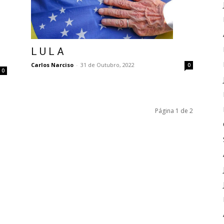
L U L A
Carlos Narciso
-
31 de Outubro, 2022
0
0
Página 1 de 2