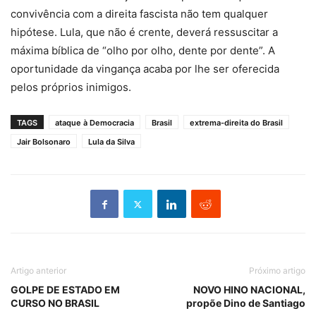
convivência com a direita fascista não tem qualquer
hipótese. Lula, que não é crente, deverá ressuscitar a
máxima bíblica de “olho por olho, dente por dente”. A
oportunidade da vingança acaba por lhe ser oferecida
pelos próprios inimigos.
TAGS
ataque à Democracia
Brasil
extrema-direita do Brasil
Jair Bolsonaro
Lula da Silva
Artigo anterior
Próximo artigo
GOLPE DE ESTADO EM
NOVO HINO NACIONAL,
CURSO NO BRASIL
propõe Dino de Santiago