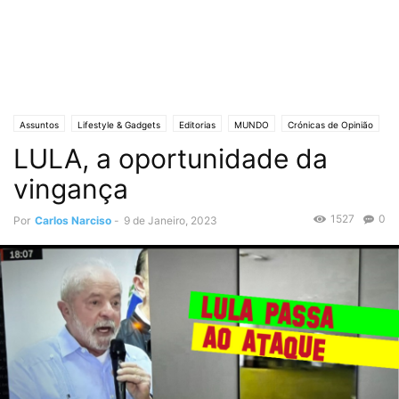
Assuntos
Lifestyle & Gadgets
Editorias
MUNDO
Crónicas de Opinião
LULA, a oportunidade da
O ESTADO da ARTE
Polícias & Ladrões
POLÍTICA
Política
vingança
1527
0
Por
Carlos Narciso
-
9 de Janeiro, 2023