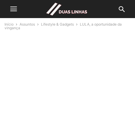
Início
Assuntos
Lifestyle & Gadgets
LULA, a oportunidade da
vingança