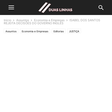
Início
Assuntos
Economia e Empresas
ISABEL DOS SANTOS
REJEITA DECISÕES DO GOVERNO INGLÊS
Assuntos
Economia e Empresas
Editorias
JUSTIÇA
Lifestyle & Gadgets
MUNDO
Polícias & Ladrões
Sem categoria