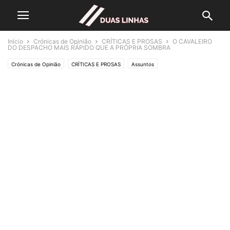
Início
Crónicas de Opinião
CRÍTICAS E PROSAS
O CAVALEIRO
DO DESPACHO MAIS RÁPIDO QUE A PRÓPRIA SOMBRA
Crónicas de Opinião
CRÍTICAS E PROSAS
Assuntos
Economia e Empresas
Lifestyle & Gadgets
Editorias
POLÍTICA
Política
Sem categoria