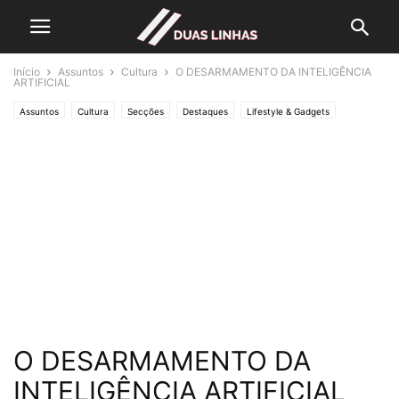
Início
Assuntos
Cultura
O DESARMAMENTO DA INTELIGÊNCIA
ARTIFICIAL
Assuntos
Cultura
Secções
Destaques
Lifestyle & Gadgets
Editorias
MUNDO
Crónicas de Opinião
O ESTADO da ARTE
Política
O DESARMAMENTO DA
INTELIGÊNCIA ARTIFICIAL