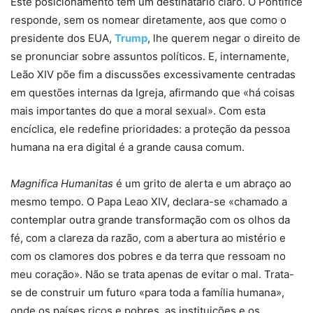
Este posicionamento tem um destinatário claro. O Pontífice
responde, sem os nomear diretamente, aos que como o
presidente dos EUA,
Trump
, lhe querem negar o direito de
se pronunciar sobre assuntos políticos. E, internamente,
Leão XIV põe fim a discussões excessivamente centradas
em questões internas da Igreja, afirmando que «há coisas
mais importantes do que a moral sexual». Com esta
encíclica, ele redefine prioridades: a proteção da pessoa
humana na era digital é a grande causa comum.
Magnifica Humanitas
é um grito de alerta e um abraço ao
mesmo tempo. O Papa Leao XIV, declara-se «chamado a
contemplar outra grande transformação com os olhos da
fé, com a clareza da razão, com a abertura ao mistério e
com os clamores dos pobres e da terra que ressoam no
meu coração». Não se trata apenas de evitar o mal. Trata-
se de construir um futuro «para toda a família humana»,
onde os países ricos e pobres, as instituições e os