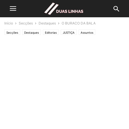
Início
Secções
Destaques
O BURACO DA BALA
Secções
Destaques
Editorias
JUSTIÇA
Assuntos
Lifestyle & Gadgets
Crónicas de Opinião
O ESTADO da ARTE
Polícias & Ladrões
Saúde
SOCIEDADE