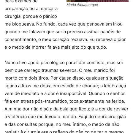
para exames de
Maria Albuquerque
preparação ou a marcar a
cirurgia, porque o pânico
me bloqueava. No fundo, cada vez que pensava em ir ou
quando me falavam que seria preciso assinar papéis de
consentimento, o meu coração recuava. Eu receava o pior
e o medo de morrer falava mais alto do que tudo.
Nunca tive apoio psicológico para lidar com isto, mas sei
bem que carrego traumas severos. O meu marido foi
morto com dois tiros. Por causa disso, qualquer situação
ligada a tiros me deixa em estado de choque; a lembrança
vem de imediato e a dor é insuportável. Quando o senhor
fala em stress pós-traumático, toca exatamente na ferida.
A minha dor não é só a da bala que ficou; é a dor de reviver
a violência que me levou o marido. Fugi do neurocirurgião
e das consultas porque, no meu íntimo, o medo de não
resistir à cirurgia era o reflexo do pânico de ter o mesmo