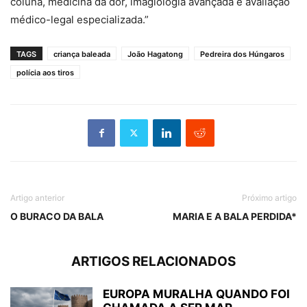
coluna, medicina da dor, imagiologia avançada e avaliação
médico-legal especializada.”
TAGS
criança baleada
João Hagatong
Pedreira dos Húngaros
polícia aos tiros
Artigo anterior
Próximo artigo
O BURACO DA BALA
MARIA E A BALA PERDIDA*
ARTIGOS RELACIONADOS
EUROPA MURALHA QUANDO FOI