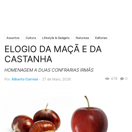
Assuntos
Cultura
Lifestyle & Gadgets
Natureza
Editorias
ELOGIO DA MAÇÃ E DA
SOCIEDADE
Crónicas de Opinião
UM CRONISTA DE PROVÍNCIA
CASTANHA
HOMENAGEM A DUAS CONFRARIAS IRMÃS
478
0
Por
Alberto Correia
-
27 de Maio, 2026