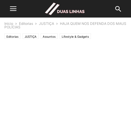
Início
Editorias
JUSTIÇA
HAJA QUEM NOS DEFENDA DOS MAUS
POLÍCIAS
Editorias
JUSTIÇA
Assuntos
Lifestyle & Gadgets
Crónicas de Opinião
O ESTADO da ARTE
Polícias & Ladrões
Política