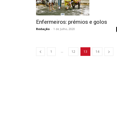
Enfermeiros: prémios e golos
Redação
-
1 de Julho, 2020
...
1
12
13
14