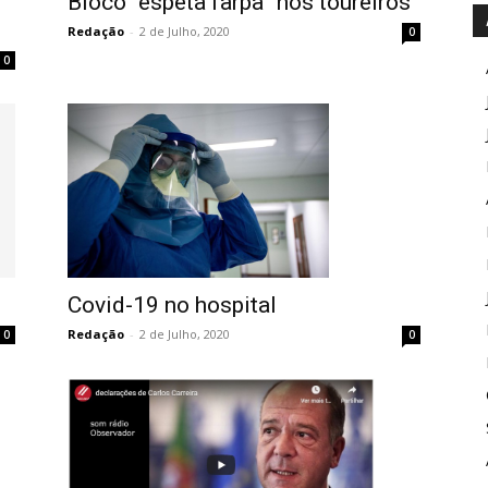
Bloco “espeta farpa” nos toureiros
Redação
-
2 de Julho, 2020
0
0
Covid-19 no hospital
Redação
-
2 de Julho, 2020
0
0