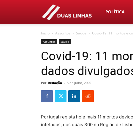
Duas
POLÍTICA
Início
Assuntos
Saúde
Covid-19: 11 mortos e c
Linhas
Assuntos
Saúde
Covid-19: 11 mo
dados divulgado
Por
Redação
-
3 de Julho, 2020
Portugal regista hoje mais 11 mortos devid
infetados, dos quais 300 na Região de Lisbo