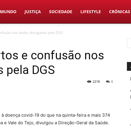
MUNDO
JUSTIÇA
SOCIEDADE
LIFESTYLE
CRÓNICAS
onfusão nos dados divulgados pela DGS
rtos e confusão nos
s pela DGS
2218
0
o à doença covid-19 do que na quinta-feira e mais 374
a e Vale do Tejo, divulgou a Direção-Geral da Saúde.