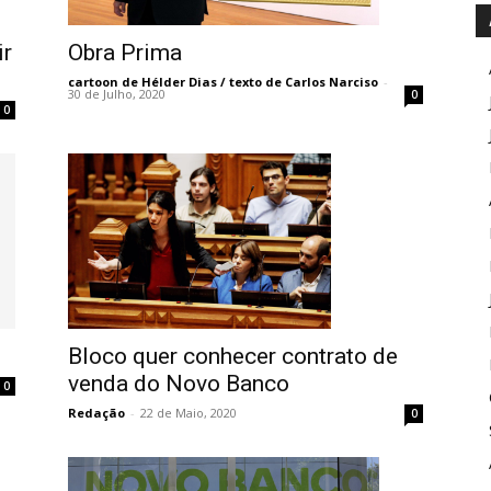
ir
Obra Prima
cartoon de Hélder Dias / texto de Carlos Narciso
-
30 de Julho, 2020
0
0
Bloco quer conhecer contrato de
venda do Novo Banco
0
Redação
-
22 de Maio, 2020
0