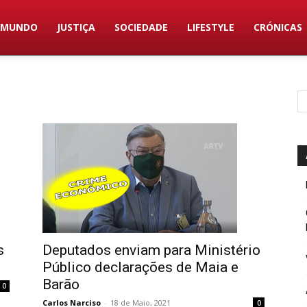
MUNDO
JUSTIÇA
SOCIEDADE
LIFESTYLE
CRÓNICAS
Deputados enviam para Ministério
s
Público declarações de Maia e
Barão
0
Carlos Narciso
-
18 de Maio, 2021
0