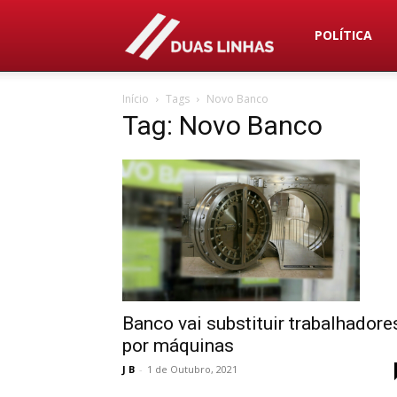
Duas
POLÍTICA
Início
Tags
Novo Banco
Linhas
Tag: Novo Banco
Banco vai substituir trabalhadore
por máquinas
J B
-
1 de Outubro, 2021