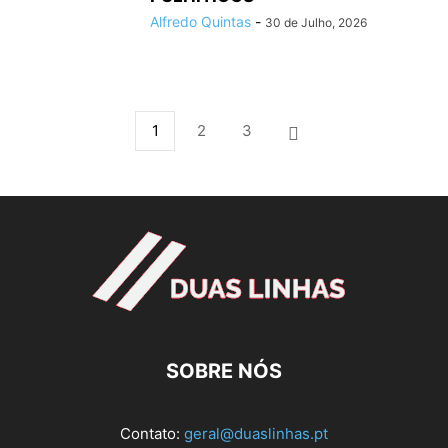
Alfredo Quintas
-
30 de Julho, 2026
1
2
3
SOBRE NÓS
Contato:
geral@duaslinhas.pt