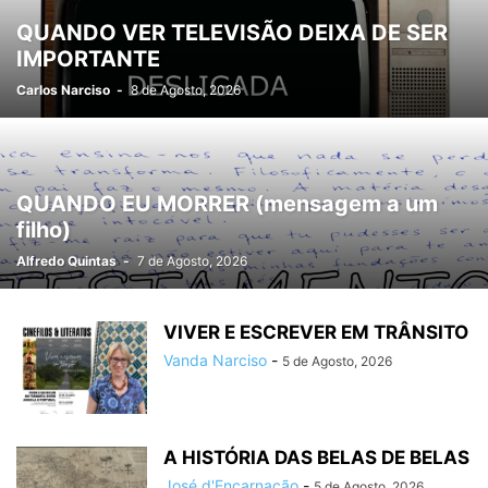
QUANDO VER TELEVISÃO DEIXA DE SER
IMPORTANTE
Carlos Narciso
-
8 de Agosto, 2026
QUANDO EU MORRER (mensagem a um
filho)
Alfredo Quintas
-
7 de Agosto, 2026
VIVER E ESCREVER EM TRÂNSITO
Vanda Narciso
-
5 de Agosto, 2026
A HISTÓRIA DAS BELAS DE BELAS
José d'Encarnação
-
5 de Agosto, 2026