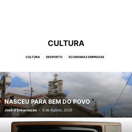
CULTURA
CULTURA
DESPORTO
ECONOMIA E EMPRESAS
LIFESTYLE & GADGETS
NATUREZA
POLÍCIAS & LADRÕES
POLÍTICA
SAÚDE
NASCEU PARA BEM DO POVO
José d'Encarnação
-
8 de Agosto, 2026