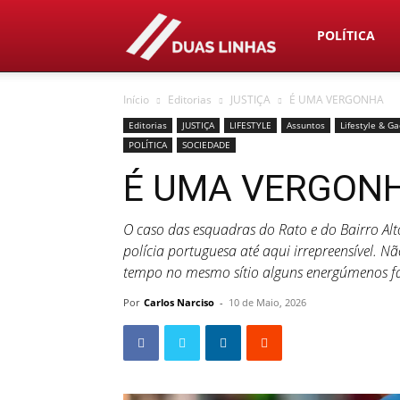
Duas
POLÍTICA
Início
Editorias
JUSTIÇA
É UMA VERGONHA
Linhas
Editorias
JUSTIÇA
LIFESTYLE
Assuntos
Lifestyle & G
POLÍTICA
SOCIEDADE
É UMA VERGON
O caso das esquadras do Rato e do Bairro Al
polícia portuguesa até aqui irrepreensível.
tempo no mesmo sítio alguns energúmenos fa
Por
Carlos Narciso
-
10 de Maio, 2026