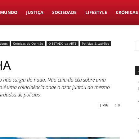
MUNDO
JUSTIÇA
SOCIEDADE
LIFESTYLE
CRÓNICAS
adgets
Crónicas de Opinião
O ESTADO da ARTE
Polícias & Ladrões
HA
to não surgiu do nada. Não caiu do céu sobre uma
 Não é uma coincidência onde o azar juntou ao mesmo
rdados de polícias.
796
0