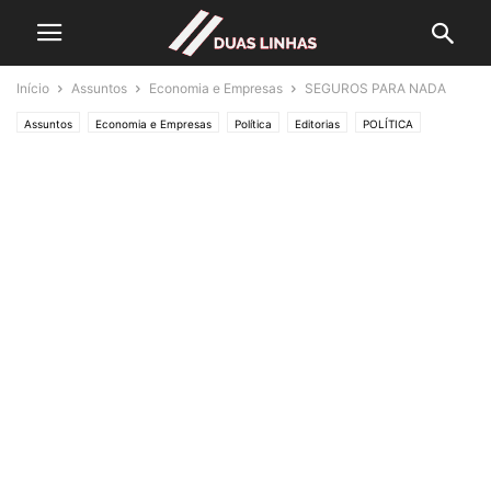
Início
Assuntos
Economia e Empresas
SEGUROS PARA NADA
Assuntos
Economia e Empresas
Política
Editorias
POLÍTICA
SOCIEDADE
Crónicas de Opinião
TINTA PERMANENTE