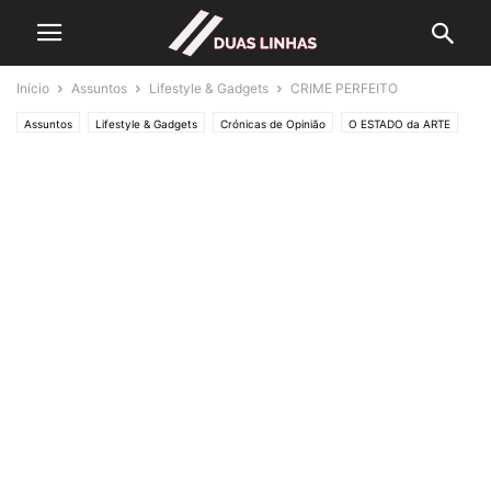
Início
Assuntos
Lifestyle & Gadgets
CRIME PERFEITO
Assuntos
Lifestyle & Gadgets
Crónicas de Opinião
O ESTADO da ARTE
Polícias & Ladrões
Editorias
SOCIEDADE