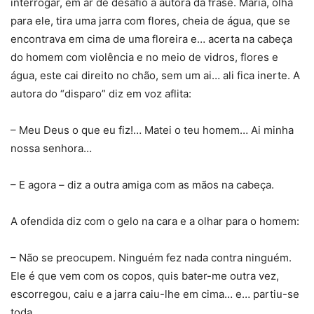
interrogar, em ar de desafio a autora da frase. Maria, olha
para ele, tira uma jarra com flores, cheia de água, que se
encontrava em cima de uma floreira e… acerta na cabeça
do homem com violência e no meio de vidros, flores e
água, este cai direito no chão, sem um ai… ali fica inerte. A
autora do “disparo” diz em voz aflita:
– Meu Deus o que eu fiz!… Matei o teu homem… Ai minha
nossa senhora…
– E agora – diz a outra amiga com as mãos na cabeça.
A ofendida diz com o gelo na cara e a olhar para o homem:
– Não se preocupem. Ninguém fez nada contra ninguém.
Ele é que vem com os copos, quis bater-me outra vez,
escorregou, caiu e a jarra caiu-lhe em cima… e… partiu-se
toda…