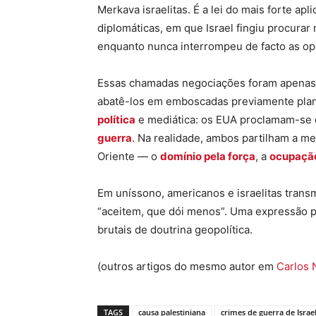
Merkava israelitas. É a lei do mais forte a
diplomáticas, em que Israel fingiu procurar
enquanto nunca interrompeu de facto as ope
Essas chamadas negociações foram apenas s
abatê-los em emboscadas previamente plan
política
e mediática: os EUA proclamam-se 
guerra
. Na realidade, ambos partilham a 
Oriente — o
domínio pela força
, a
ocupação
Em uníssono, americanos e israelitas tran
“aceitem, que dói menos”. Uma expressão p
brutais de doutrina geopolítica.
(outros artigos do mesmo autor em
Carlos 
TAGS
causa palestiniana
crimes de guerra de Israe