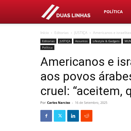
Duas
POLÍTICA
Início
Editorias
JUSTIÇA
Americanos e israelita
Linhas
Editorias
JUSTIÇA
Assuntos
Lifestyle & Gadgets
MU
Política
Americanos e isr
aos povos árab
cruel: “aceitem,
Por
Carlos Narciso
-
16 de Setembro, 2025