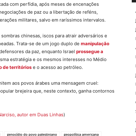
plicada com perfídia, após meses de encenações
 negociações de paz ou a libertação de reféns,
rações militares, salvo em raríssimos intervalos.
ombras chinesas, iscos para atrair adversários e
eadas. Trata-se de um jogo duplo de
manipulação
defensores da paz, enquanto Israel
prossegue a
mesma estratégia e os mesmos interesses no Médio
 de territórios
e o acesso ao petróleo.
smitem aos povos árabes uma mensagem cruel:
opular brejeira que, neste contexto, ganha contornos
Narciso, autor em Duas Linhas
)
l
genocídio do povo palestiniano
geopolítica americana