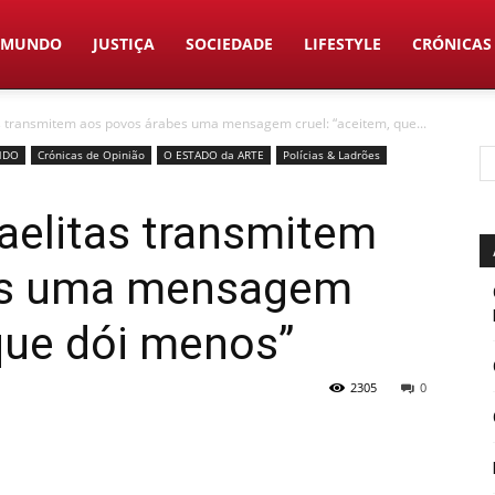
MUNDO
JUSTIÇA
SOCIEDADE
LIFESTYLE
CRÓNICAS
s transmitem aos povos árabes uma mensagem cruel: “aceitem, que...
NDO
Crónicas de Opinião
O ESTADO da ARTE
Polícias & Ladrões
aelitas transmitem
es uma mensagem
 que dói menos”
2305
0