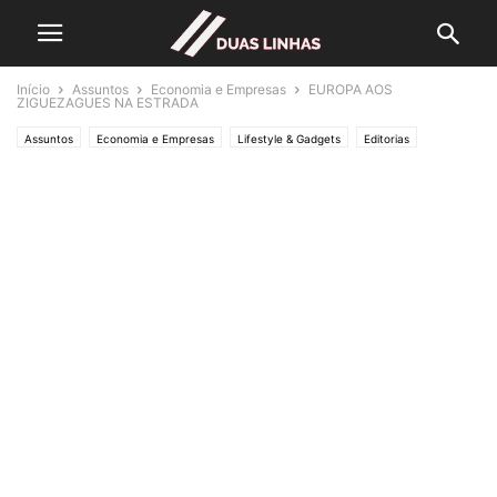
Início
Assuntos
Economia e Empresas
EUROPA AOS
ZIGUEZAGUES NA ESTRADA
Assuntos
Economia e Empresas
Lifestyle & Gadgets
Editorias
MUNDO
Política