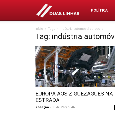
Duas
POLÍTICA
Início
Tags
Indústria automóvel europeia
Linhas
Tag: indústria automóv
EUROPA AOS ZIGUEZAGUES NA
ESTRADA
Redação
-
10 de Março, 2025