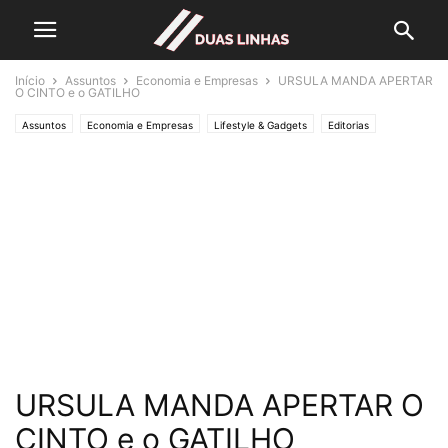
Início
Assuntos
Economia e Empresas
URSULA MANDA APERTAR
O CINTO e o GATILHO
Assuntos
Economia e Empresas
Lifestyle & Gadgets
Editorias
MUNDO
Crónicas de Opinião
O ESTADO da ARTE
Política
URSULA MANDA APERTAR O
CINTO e o GATILHO