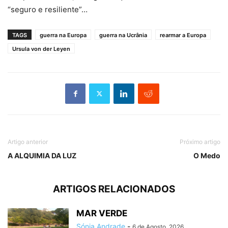
“seguro e resiliente”…
TAGS
guerra na Europa
guerra na Ucrânia
rearmar a Europa
Ursula von der Leyen
Artigo anterior
Próximo artigo
A ALQUIMIA DA LUZ
O Medo
ARTIGOS RELACIONADOS
MAR VERDE
Sónia Andrade
-
6 de Agosto, 2026