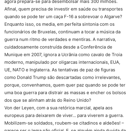
agora prepara-se para desembolsar mais 300 milhões.
Afinal, quem precisa de investir em saúde ou transportes
quando se pode ter um caça F-16 a sobrevoar o Algarve?
Enquanto isso, os media, em perfeita sintonia com os
funcionários de Bruxelas, continuam a tocar a música da
guerra num ritmo de verdades e mentiras. A narrativa,
cuidadosamente construída desde a Conferência de
Munique em 2007, ignora a Ucrânia como cavalo de Troia
moderno, manipulado por oligarcas internacionais, EUA,
UE, NATO e Inglaterra. As tentativas de paz de figuras
como Donald Trump são descartadas como irrelevantes,
porque, convenhamos, quem quer paz quando se pode ter
uma boa guerra para distrair as massas e encher os bolsos
dos que se alinham atrás do Reino Unido?
Von der Leyen, com a sua retórica marcial, apela aos
europeus para deixarem de viver… para viverem a guerra.
Mobilizem-se soldados, roubem-se citadinos e aldeões! –
parece ser o lema não oficial. E, se alguém ainda duvida da