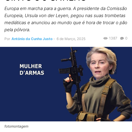
Europa em marcha para a guerra. A presidente da Comissão
Europeia, Ursula von der Leyen, pegou nas suas trombetas
mediáticas e anunciou ao mundo que é hora de trocar o pão
pela pólvora.
1387
0
Por
António da Cunha Justo
-
6 de Março, 2025
fotomontagem