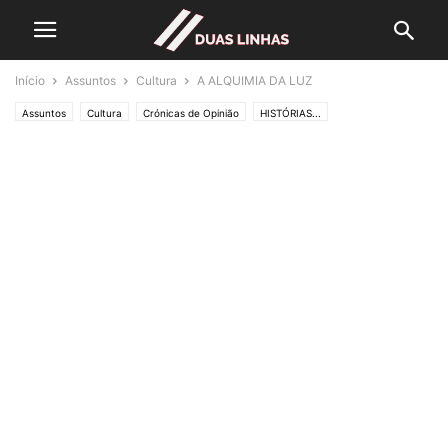
Início
Assuntos
Cultura
A ALQUIMIA DA LUZ
Assuntos
Cultura
Crónicas de Opinião
HISTÓRIAS...
Lifestyle & Gadgets
Editorias
SOCIEDADE