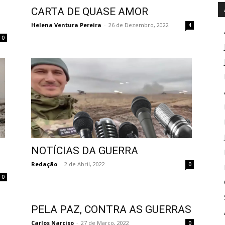
CARTA DE QUASE AMOR
Helena Ventura Pereira
-
26 de Dezembro, 2022
4
0
NOTÍCIAS DA GUERRA
Redação
-
2 de Abril, 2022
0
0
PELA PAZ, CONTRA AS GUERRAS
Carlos Narciso
-
27 de Março, 2022
0