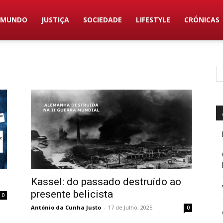
MUNDO
JUSTIÇA
SOCIEDADE
LIFESTYLE
CRÓNICAS
Kassel: do passado destruído ao
presente belicista
0
António da Cunha Justo
-
17 de Julho, 2025
0