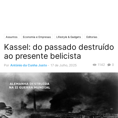
Assuntos
Economia e Empresas
Lifestyle & Gadgets
Editorias
Kassel: do passado destruído
MUNDO
Crónicas de Opinião
O ESTADO da ARTE
Política
ao presente belicista
1142
0
Por
António da Cunha Justo
-
17 de Julho, 2025