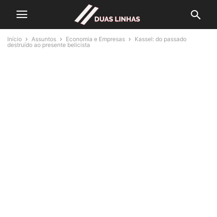
Início
Assuntos
Economia e Empresas
Kassel: do passado
destruído ao presente belicista