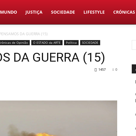
MUNDO
JUSTIÇA
SOCIEDADE
LIFESTYLE
CRÓNICAS
PENSAMOS DA GUERRA (15)
Crónicas de Opinião
O ESTADO da ARTE
Política
SOCIEDADE
S DA GUERRA (15)
1457
0