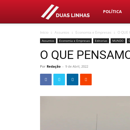
Duas
POLÍTICA
Início
Assuntos
Economia e Empresas
O QUE 
Linhas
Assuntos
Economia e Empresas
Editorias
MUNDO
O QUE PENSAMO
Por
Redação
-
9 de Abril, 2022