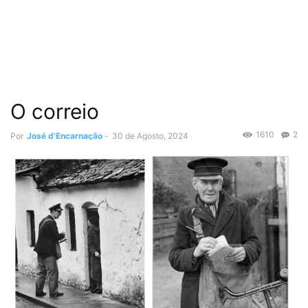
O correio
1610
2
Por
José d'Encarnação
-
30 de Agosto, 2024