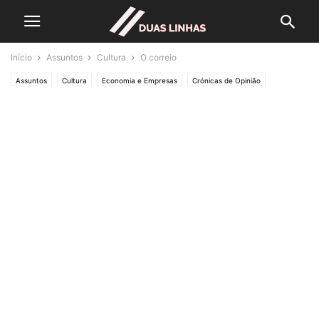
Início
Assuntos
Cultura
O correio
Assuntos
Cultura
Economia e Empresas
Crónicas de Opinião
HISTÓRIAS...
Lifestyle & Gadgets
Editorias
SOCIEDADE