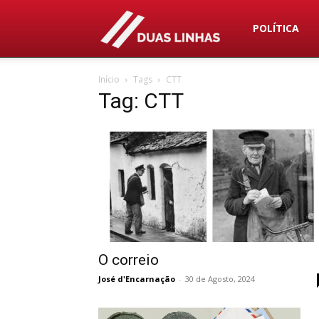
Duas
POLÍTICA
Início
Tags
CTT
Linhas
Tag: CTT
O correio
José d'Encarnação
-
30 de Agosto, 2024