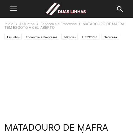
Início
Assuntos
Economia e Empresas
MATADOURO DE MAFRA
TEM ESGOTO A CÉU ABERTO
Assuntos
Economia e Empresas
Editorias
LIFESTYLE
Natureza
Polícias & Ladrões
Política
MATADOURO DE MAFRA