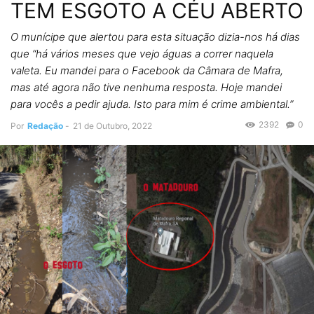
TEM ESGOTO A CÉU ABERTO
O munícipe que alertou para esta situação dizia-nos há dias
que “há vários meses que vejo águas a correr naquela
valeta. Eu mandei para o Facebook da Câmara de Mafra,
mas até agora não tive nenhuma resposta. Hoje mandei
para vocês a pedir ajuda. Isto para mim é crime ambiental.”
2392
0
Por
Redação
-
21 de Outubro, 2022